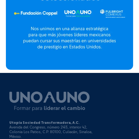
Utopía Sociedad Transformadora, A.C.
Avenida del Congreso, número 2413, interior 42,
Colonia Los Patios, C.P. 80100, Culiacán, Sinaloa,
México.