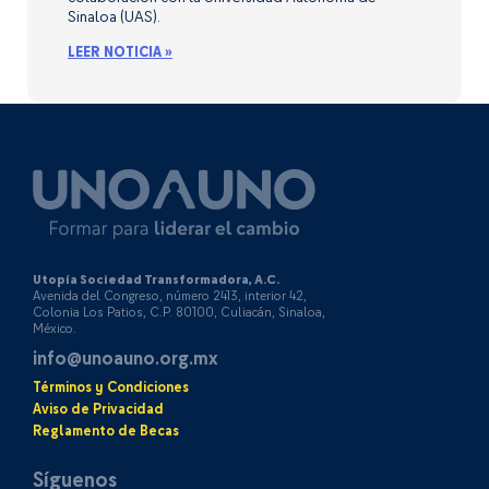
Sinaloa (UAS).
LEER NOTICIA »
Utopía Sociedad Transformadora, A.C.
Avenida del Congreso, número 2413, interior 42,
Colonia Los Patios, C.P. 80100, Culiacán, Sinaloa,
México.
info@unoauno.org.mx
Términos y Condiciones
Aviso de Privacidad
Reglamento de Becas
Síguenos