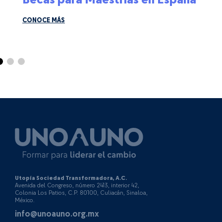
CONOCE MÁS
Utopía Sociedad Transformadora, A.C.
Avenida del Congreso, número 2413, interior 42,
Colonia Los Patios, C.P. 80100, Culiacán, Sinaloa,
México.
info@unoauno.org.mx