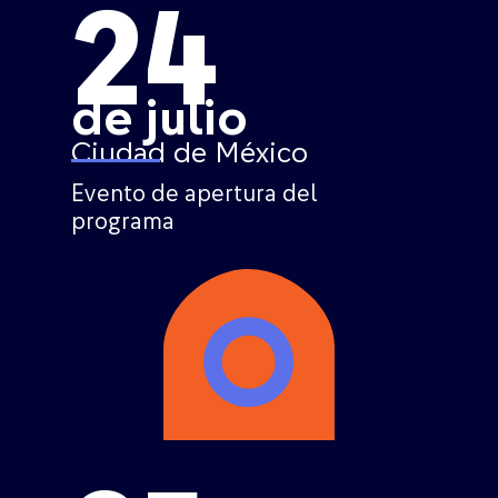
24
de julio
Ciudad de México
Evento de apertura del
programa