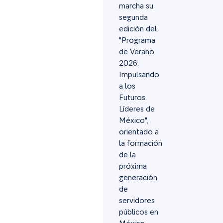
marcha su
segunda
edición del
"Programa
de Verano
2026:
Impulsando
a los
Futuros
Líderes de
México",
orientado a
la formación
de la
próxima
generación
de
servidores
públicos en