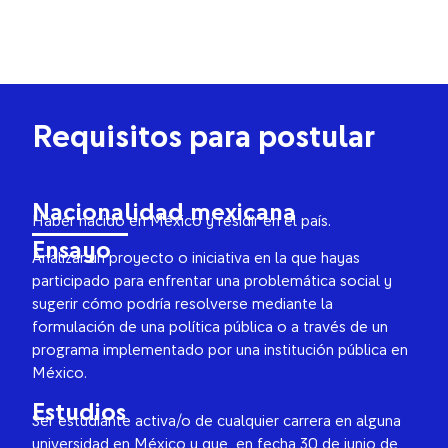
Requisitos para postular
Nacionalidad mexicana
Haber nacido en México y residir en el país.
Ensayo
Analizar un proyecto o iniciativa en la que hayas
participado para enfrentar una problemática social y
sugerir cómo podría resolverse mediante la
formulación de una política pública o a través de un
programa implementado por una institución pública en
México.
Estudios
Ser estudiante activa/o de cualquier carrera en alguna
universidad en México y que, en fecha 30 de junio de