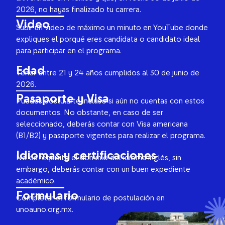
2026, no hayas finalizado tu carrera.
Video
Subir un video de máximo un minuto en YouTube donde
expliques el porqué eres candidata o candidato ideal
para participar en el programa.
Edad
Tener entre 21 y 24 años cumplidos al 30 de junio de
2026.
Pasaporte y Visa
Puedes postularte incluso si aún no cuentas con estos
documentos. No obstante, en caso de ser
seleccionado, deberás contar con Visa americana
(B1/B2) y pasaporte vigentes para realizar el programa.
Idiomas y certificaciones
No es requisito el dominio del idioma inglés, sin
embargo, deberás contar con un buen expediente
académico.
Formulario
Completar el formulario de postulación en
unoauno.org.mx.