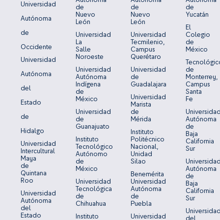
Universidad
de
de
de
Nuevo
Nuevo
Yucatán
Autónoma
León
León
El
de
Universidad
Universidad
Colegio
La
Tecmilenio,
de
Occidente
Salle
Campus
México
Noroeste
Querétaro
Universidad
Tecnológic
Universidad
Universidad
de
Autónoma
Autónoma
de
Monterrey,
Indígena
Guadalajara
Campus
del
de
Santa
Universidad
México
Fe
Estado
Marista
Universidad
de
Universida
de
de
Mérida
Autónoma
Guanajuato
de
Hidalgo
Instituto
Baja
Instituto
Politécnico
California
Universidad
Tecnológico
Nacional,
Sur
Intercultural
Autónomo
Unidad
Maya
de
Silao
Universida
de
México
Autónoma
Quintana
Benemérita
de
Roo
Universidad
Universidad
Baja
Tecnológica
Autónoma
California
Universidad
de
de
Sur
Autónoma
Chihuahua
Puebla
del
Universida
Estado
Instituto
Universidad
del