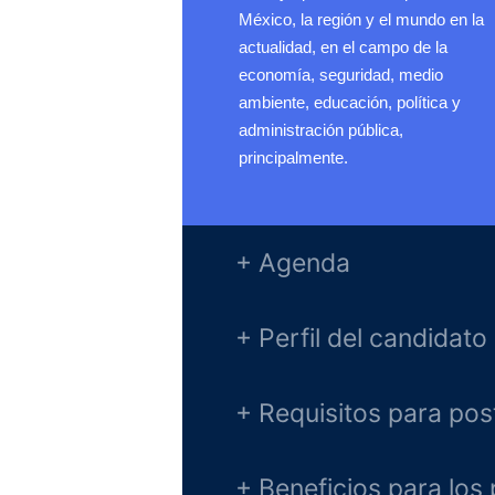
México, la región y el mundo en la
actualidad, en el campo de la
economía, seguridad, medio
ambiente, educación, política y
administración pública,
principalmente.
+ Agenda
+ Perfil del candidato 
+ Requisitos para pos
+ Beneficios para los 