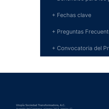
+ Fechas clave
+ Preguntas Frecuent
+ Convocatoria del P
Utopía Sociedad Transformadora, A.C.
Avenida del Congreso, número 2413, interior 42,