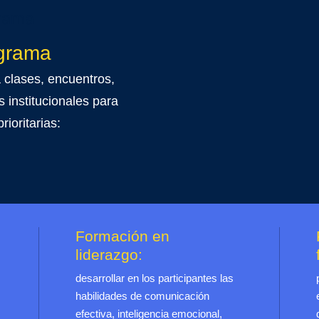
grama
ograma
a clases, encuentros,
as institucionales para
rioritarias:
Formación en
liderazgo:
desarrollar en los participantes las
habilidades de comunicación
efectiva, inteligencia emocional,