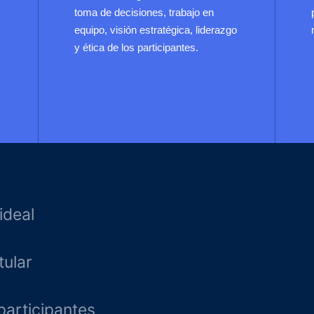
toma de decisiones, trabajo en
equipo, visión estratégica, liderazgo
y ética de los participantes.
ideal
tular
participantes